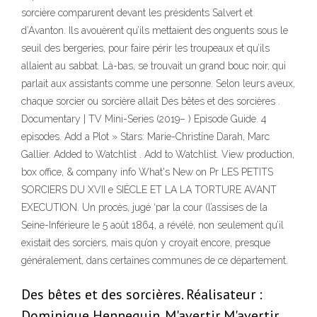
sorcière comparurent devant les présidents Salvert et
d’Avanton. Ils avouèrent qu’ils mettaient des onguents sous le
seuil des bergeries, pour faire périr les troupeaux et qu’ils
allaient au sabbat. Là-bas, se trouvait un grand bouc noir, qui
parlait aux assistants comme une personne. Selon leurs aveux,
chaque sorcier ou sorcière allait Des bêtes et des sorcières .
Documentary | TV Mini-Series (2019– ) Episode Guide. 4
episodes. Add a Plot » Stars: Marie-Christine Darah, Marc
Gallier. Added to Watchlist . Add to Watchlist. View production,
box office, & company info What's New on Pr LES PETITS
SORCIERS DU XVII e SIÈCLE ET LA LA TORTURE AVANT
EXECUTION. Un procès, jugé ‘par la cour (l’assises de la
Seine-Inférieure le 5 août 1864, a révélé, non seulement qu’il
existait des sorciers, mais qu’on y croyait encore, presque
généralement, dans certaines communes de ce département.
Des bêtes et des sorcières. Réalisateur :
Dominique Hennequin. M'avertir M'avertir