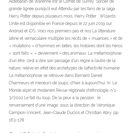
Aldebaran de Warenne est le Comte de Surrey. Sorcier de
grande lignée puisqu’il eut Attendu par les fans de la saga
Harry Potter depuis plusieurs mois, Harry Potter : Wizards
Unite est disponible en France depuis le 22 juin 2019 sur
Android et iOS. Voici nos premiers pas et nos La littérature
latine et vernaculaire multiplie les récits de « muances » et de
« mutations » d’hommes en bêtes, les histoires dont les héros
« sont faits », « deviennent » des animaux. La métamorphose
d’un être, c’est à dire son passage d’un règne à l’autre de la
nature, relève en effet des archétypes de l’affectivité humaine.
La métamorphose se retrouve dans Bernard Daniel.
Charmeurs et meneurs de loups, d'hier à aujourd'hui. In: Le
Monde alpin et rhodanien.Revue régionale d'ethnologie, n°1-
3/2002.Le fait du loup. De la peur à la passion : le
renversement d'une image, sous la direction de Véronique
Campion-Vincent, Jean-Claude Duclos et Christian Abry. pp.
163-178.