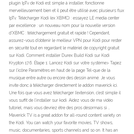
plugin IpTv de Kodi est simple à installer, fonctionne
merveilleusement bien et il peut être utilisé avec plusieurs flux
IpTv. Télécharger Kodi (ex XBMC) : essayez LE media center
par excellence : un nouveau nom pour la nouvelle version
d'XBMC : téléchargement gratuit et rapide ! Cependant,
assurez-vous d’obtenir le meilleur VPN pour Kodi pour rester
en sécurité tout en regardant le matériel de copyright gratuit
sur Kodi. Comment installer Durex Build Kodi sur Kodi
Krypton 17.6. Étape 1: Lancez Kodi sur votre système> Tapez
sur l’icône Paramètres en haut de la page Tel-que de la
musique entre autre ou encore des dessin animé. Je vous
invite donc à télécharger directement le addon maverick ici.
Une fois que vous avez télécharger l’extension, c’est simple il
vous suffit de l’installer sur kodi. Aidez vous de ma vidéo
tutoriel, mais vous devriez être des pros désormais si …
Maverick TV is a great addon for all-round content variety on
the Kodi. You can watch your favorite movies, TV shows,
music, documentaries, sports channels and so on. It has an